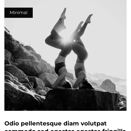
Minimal
Odio pellentesque diam volutpat