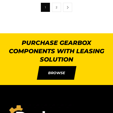
1
2
PURCHASE GEARBOX
COMPONENTS WITH LEASING
SOLUTION
BROWSE