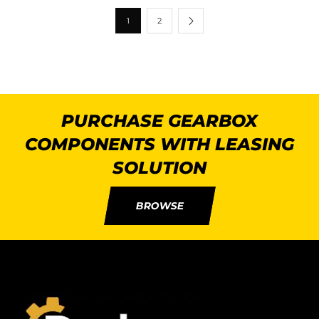
1
2
PURCHASE GEARBOX
COMPONENTS WITH LEASING
SOLUTION
BROWSE