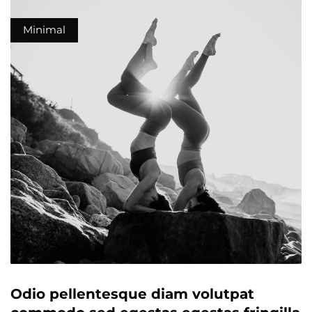
Minimal
Odio pellentesque diam volutpat